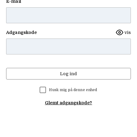
E-mail
Adgangskode
vis
Log ind
Husk mig på denne enhed
Glemt adgangskode?